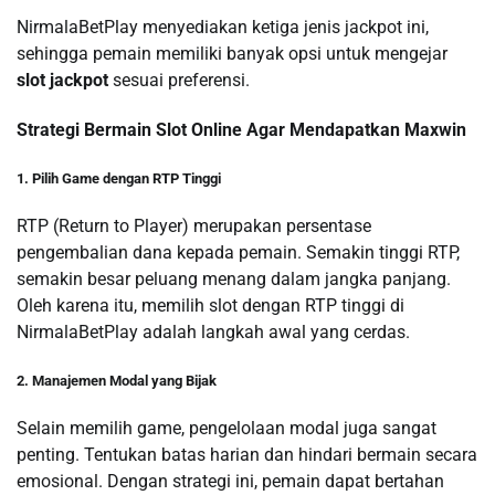
NirmalaBetPlay menyediakan ketiga jenis jackpot ini,
sehingga pemain memiliki banyak opsi untuk mengejar
slot jackpot
sesuai preferensi.
Strategi Bermain Slot Online Agar Mendapatkan Maxwin
1. Pilih Game dengan RTP Tinggi
RTP (Return to Player) merupakan persentase
pengembalian dana kepada pemain. Semakin tinggi RTP,
semakin besar peluang menang dalam jangka panjang.
Oleh karena itu, memilih slot dengan RTP tinggi di
NirmalaBetPlay adalah langkah awal yang cerdas.
2. Manajemen Modal yang Bijak
Selain memilih game, pengelolaan modal juga sangat
penting. Tentukan batas harian dan hindari bermain secara
emosional. Dengan strategi ini, pemain dapat bertahan