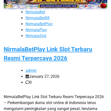
NirmalaBet
NirmalaBet88
NirmalaBetPlay
NirmalaPlay
NirmalaSlot
NirmalaBetPlay Link Slot Terbaru
Resmi Terpercaya 2026
admin
January 27, 2026
0
NirmalaBetPlay Link Slot Terbaru Resmi Terpercaya 2026
– Perkembangan dunia slot online di Indonesia terus
mengalami peningkatan yang sangat pesat, terutama