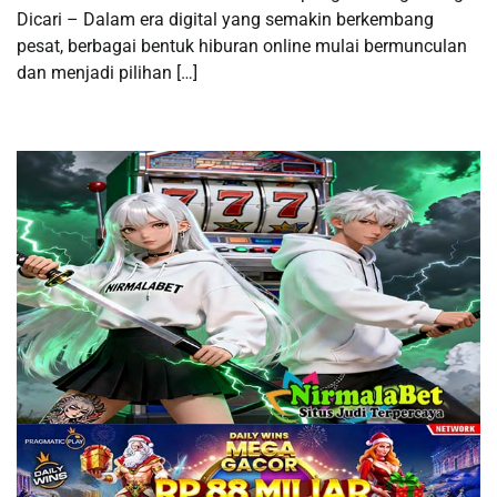
Dicari – Dalam era digital yang semakin berkembang
pesat, berbagai bentuk hiburan online mulai bermunculan
dan menjadi pilihan […]