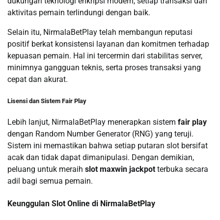
dukungan teknologi enkripsi modern, setiap transaksi dan
aktivitas pemain terlindungi dengan baik.
Selain itu, NirmalaBetPlay telah membangun reputasi
positif berkat konsistensi layanan dan komitmen terhadap
kepuasan pemain. Hal ini tercermin dari stabilitas server,
minimnya gangguan teknis, serta proses transaksi yang
cepat dan akurat.
Lisensi dan Sistem Fair Play
Lebih lanjut, NirmalaBetPlay menerapkan sistem
fair play
dengan Random Number Generator (RNG) yang teruji.
Sistem ini memastikan bahwa setiap putaran slot bersifat
acak dan tidak dapat dimanipulasi. Dengan demikian,
peluang untuk meraih
slot maxwin jackpot
terbuka secara
adil bagi semua pemain.
Keunggulan Slot Online di NirmalaBetPlay