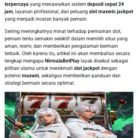
terpercaya
yang menawarkan sistem
deposit cepat 24
jam
, layanan profesional, dan peluang
slot maxwin jackpot
yang menjadi incaran banyak pemain.
Seiring meningkatnya minat terhadap permainan slot,
pemain tentu semakin selektif dalam memilih situs yang
aman, resmi, dan memberikan pengalaman bermain
terbaik. Oleh karena itu, artikel ini akan membahas secara
lengkap mengapa
NirmalaBetPlay
layak disebut sebagai
pilihan utama untuk menikmati
slot jackpot
dengan
potensi
maxwin
, sekaligus memberikan panduan dan
strategi bermain secara optimal.