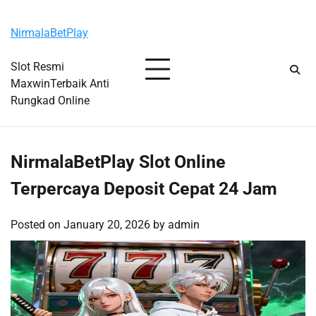
Skip
Sunday, August 9, 2026
to
NirmalaBetPlay
content
Slot Resmi
MaxwinTerbaik Anti
Rungkad Online
NirmalaBetPlay Slot Online
Terpercaya Deposit Cepat 24 Jam
Posted on
January 20, 2026
by
admin