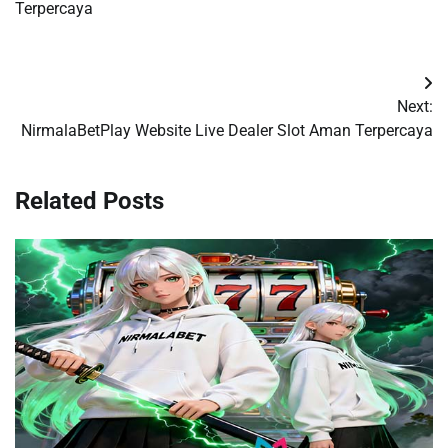
Terpercaya
Post
Next:
navigation
NirmalaBetPlay Website Live Dealer Slot Aman Terpercaya
Related Posts