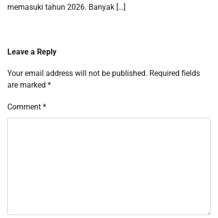
memasuki tahun 2026. Banyak […]
Leave a Reply
Your email address will not be published.
Required fields
are marked
*
Comment
*