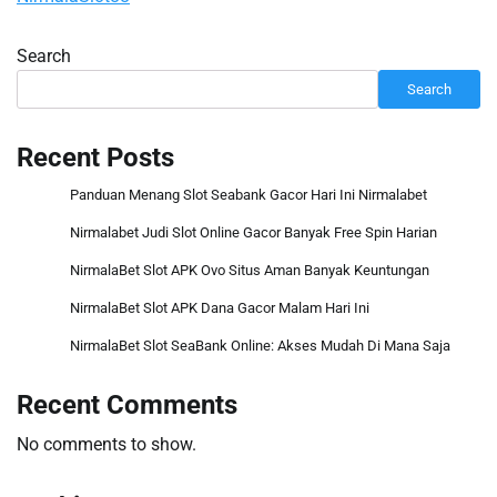
Search
Search
Recent Posts
Panduan Menang Slot Seabank Gacor Hari Ini Nirmalabet
Nirmalabet Judi Slot Online Gacor Banyak Free Spin Harian
NirmalaBet Slot APK Ovo Situs Aman Banyak Keuntungan
NirmalaBet Slot APK Dana Gacor Malam Hari Ini
NirmalaBet Slot SeaBank Online: Akses Mudah Di Mana Saja
Recent Comments
No comments to show.