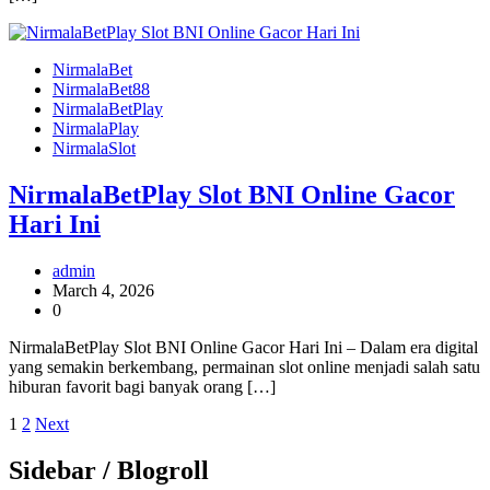
NirmalaBet
NirmalaBet88
NirmalaBetPlay
NirmalaPlay
NirmalaSlot
NirmalaBetPlay Slot BNI Online Gacor
Hari Ini
admin
March 4, 2026
0
NirmalaBetPlay Slot BNI Online Gacor Hari Ini – Dalam era digital
yang semakin berkembang, permainan slot online menjadi salah satu
hiburan favorit bagi banyak orang […]
Posts
1
2
Next
pagination
Sidebar / Blogroll