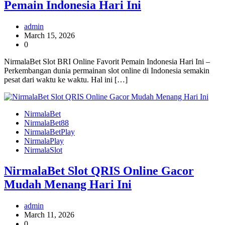
Pemain Indonesia Hari Ini
admin
March 15, 2026
0
NirmalaBet Slot BRI Online Favorit Pemain Indonesia Hari Ini –
Perkembangan dunia permainan slot online di Indonesia semakin
pesat dari waktu ke waktu. Hal ini […]
NirmalaBet
NirmalaBet88
NirmalaBetPlay
NirmalaPlay
NirmalaSlot
NirmalaBet Slot QRIS Online Gacor
Mudah Menang Hari Ini
admin
March 11, 2026
0