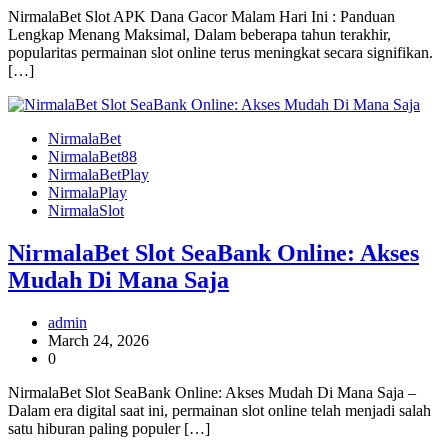
NirmalaBet Slot APK Dana Gacor Malam Hari Ini : Panduan
Lengkap Menang Maksimal, Dalam beberapa tahun terakhir,
popularitas permainan slot online terus meningkat secara signifikan.
[…]
NirmalaBet
NirmalaBet88
NirmalaBetPlay
NirmalaPlay
NirmalaSlot
NirmalaBet Slot SeaBank Online: Akses
Mudah Di Mana Saja
admin
March 24, 2026
0
NirmalaBet Slot SeaBank Online: Akses Mudah Di Mana Saja –
Dalam era digital saat ini, permainan slot online telah menjadi salah
satu hiburan paling populer […]