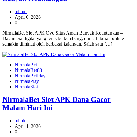
admin
April 6, 2026
0
NirmalaBet Slot APK Ovo Situs Aman Banyak Keuntungan –
Dalam era digital yang terus berkembang, dunia hiburan online
semakin diminati oleh berbagai kalangan. Salah satu […]
NirmalaBet
NirmalaBet88
NirmalaBetPlay
NirmalaPlay
NirmalaSlot
NirmalaBet Slot APK Dana Gacor
Malam Hari Ini
admin
April 1, 2026
0