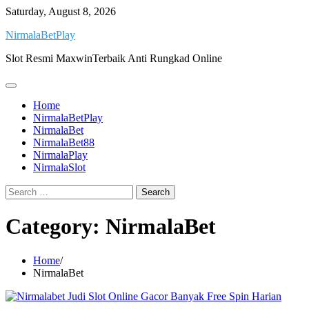
Skip
Saturday, August 8, 2026
to
NirmalaBetPlay
content
Slot Resmi MaxwinTerbaik Anti Rungkad Online
Home
NirmalaBetPlay
NirmalaBet
NirmalaBet88
NirmalaPlay
NirmalaSlot
Search
for:
Category:
NirmalaBet
Home
NirmalaBet