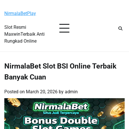
Skip
Friday, August 7, 2026
to
NirmalaBetPlay
content
Slot Resmi
MaxwinTerbaik Anti
Rungkad Online
NirmalaBet Slot BSI Online Terbaik
Banyak Cuan
Posted on
March 20, 2026
by
admin