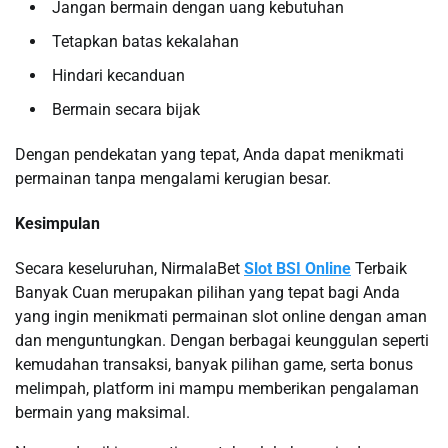
Jangan bermain dengan uang kebutuhan
Tetapkan batas kekalahan
Hindari kecanduan
Bermain secara bijak
Dengan pendekatan yang tepat, Anda dapat menikmati
permainan tanpa mengalami kerugian besar.
Kesimpulan
Secara keseluruhan, NirmalaBet
Slot BSI Online
Terbaik
Banyak Cuan merupakan pilihan yang tepat bagi Anda
yang ingin menikmati permainan slot online dengan aman
dan menguntungkan. Dengan berbagai keunggulan seperti
kemudahan transaksi, banyak pilihan game, serta bonus
melimpah, platform ini mampu memberikan pengalaman
bermain yang maksimal.