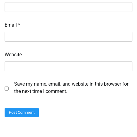
Email
*
Website
Save my name, email, and website in this browser for
the next time I comment.