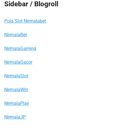
Sidebar / Blogroll
Pola Slot Nirmalabet
NirmalaBet
NirmalaGaming
NirmalaGacor
NirmalaSlot
NirmalaWin
NirmalaPlay
NirmalaJP