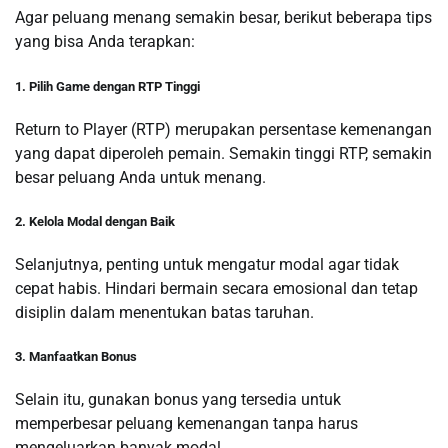
Agar peluang menang semakin besar, berikut beberapa tips
yang bisa Anda terapkan:
1. Pilih Game dengan RTP Tinggi
Return to Player (RTP) merupakan persentase kemenangan
yang dapat diperoleh pemain. Semakin tinggi RTP, semakin
besar peluang Anda untuk menang.
2. Kelola Modal dengan Baik
Selanjutnya, penting untuk mengatur modal agar tidak
cepat habis. Hindari bermain secara emosional dan tetap
disiplin dalam menentukan batas taruhan.
3. Manfaatkan Bonus
Selain itu, gunakan bonus yang tersedia untuk
memperbesar peluang kemenangan tanpa harus
mengeluarkan banyak modal.