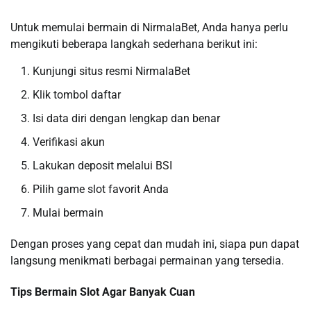
Untuk memulai bermain di NirmalaBet, Anda hanya perlu
mengikuti beberapa langkah sederhana berikut ini:
Kunjungi situs resmi NirmalaBet
Klik tombol daftar
Isi data diri dengan lengkap dan benar
Verifikasi akun
Lakukan deposit melalui BSI
Pilih game slot favorit Anda
Mulai bermain
Dengan proses yang cepat dan mudah ini, siapa pun dapat
langsung menikmati berbagai permainan yang tersedia.
Tips Bermain Slot Agar Banyak Cuan