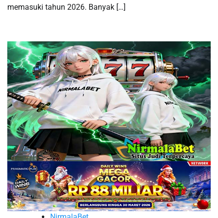
memasuki tahun 2026. Banyak […]
NirmalaBet