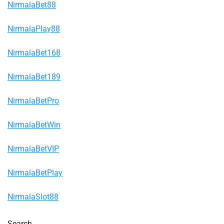
NirmalaBet88
NirmalaPlay88
NirmalaBet168
NirmalaBet189
NirmalaBetPro
NirmalaBetWin
NirmalaBetVIP
NirmalaBetPlay
NirmalaSlot88
Search