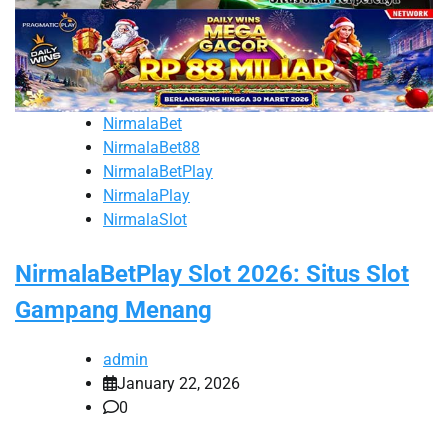
NirmalaBet
NirmalaBet88
NirmalaBetPlay
NirmalaPlay
NirmalaSlot
NirmalaBetPlay Slot 2026: Situs Slot
Gampang Menang
admin
January 22, 2026
0