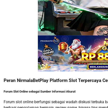
Peran NirmalaBetPlay Platform Slot Terpercaya C
Forum Slot Online sebagai Sumber Informasi Akurat
Forum slot online berfungsi sebagai wadah diskusi terbuka b
berbagi pengalaman bermain, review game, hingga tips men