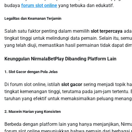
budaya
forum slot online
yang terbuka dan edukatif.
Legalitas dan Keamanan Terjamin
Salah satu faktor penting dalam memilih
slot terpercaya
adal
tingkat tinggi untuk melindungi data pemain. Selain itu,
yang telah diuji, memastikan hasil permainan tidak dapat dim
Keunggulan NirmalaBetPlay Dibanding Platform Lain
1. Slot Gacor dengan Pola Jelas
Di forum slot online, istilah
slot gacor
sering menjadi topik h
tingkat kemenangan tinggi, terutama pada jam-jam tertentu.
taruhan yang efektif untuk memaksimalkan peluang menang
2. Maxwin Harian yang Konsisten
Berbeda dengan platform lain yang hanya menjanjikan, Nirm
forum slot online menunjukkan bahwa pemain dari berbagai 