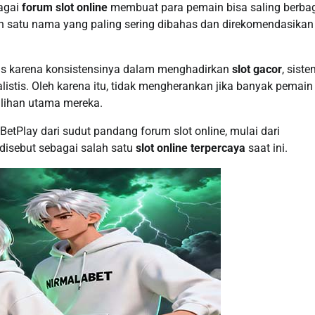
bagai
forum slot online
membuat para pemain bisa saling berba
lah satu nama yang paling sering dibahas dan direkomendasikan
uas karena konsistensinya dalam menghadirkan
slot gacor
, sist
listis. Oleh karena itu, tidak mengherankan jika banyak pemain
lihan utama mereka.
etPlay dari sudut pandang forum slot online, mulai dari
 disebut sebagai salah satu
slot online terpercaya
saat ini.