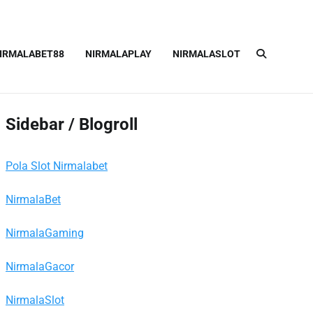
IRMALABET88
NIRMALAPLAY
NIRMALASLOT
Sidebar / Blogroll
Pola Slot Nirmalabet
NirmalaBet
NirmalaGaming
NirmalaGacor
NirmalaSlot