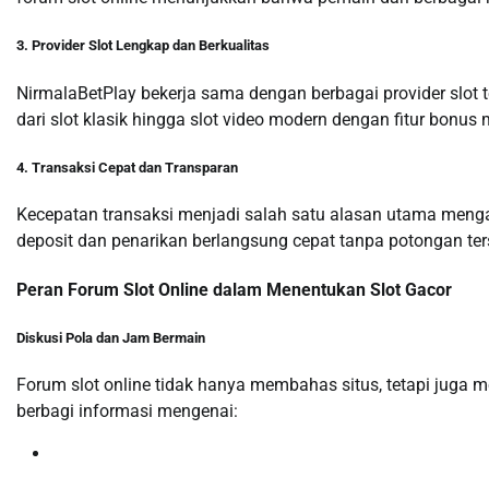
3. Provider Slot Lengkap dan Berkualitas
NirmalaBetPlay bekerja sama dengan berbagai provider slot 
dari slot klasik hingga slot video modern dengan fitur bonus
4. Transaksi Cepat dan Transparan
Kecepatan transaksi menjadi salah satu alasan utama meng
deposit dan penarikan berlangsung cepat tanpa potongan 
Peran Forum Slot Online dalam Menentukan Slot Gacor
Diskusi Pola dan Jam Bermain
Forum slot online tidak hanya membahas situs, tetapi jug
berbagi informasi mengenai: