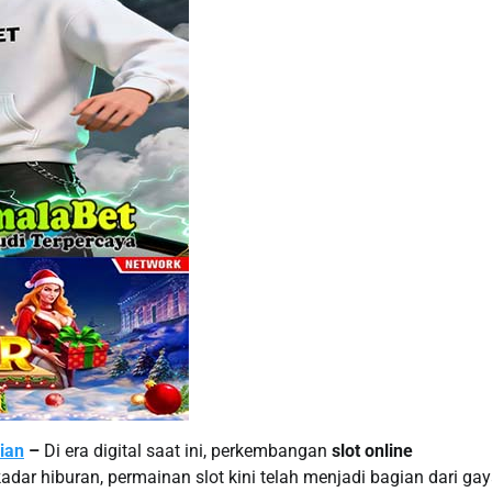
ian
–
Di era digital saat ini, perkembangan
slot online
dar hiburan, permainan slot kini telah menjadi bagian dari ga