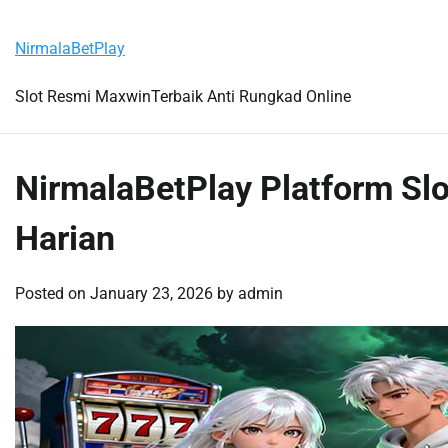
Skip
Friday, August 7, 2026
to
NirmalaBetPlay
content
Slot Resmi MaxwinTerbaik Anti Rungkad Online
NirmalaBetPlay Platform Sl
Harian
Posted on
January 23, 2026
by
admin