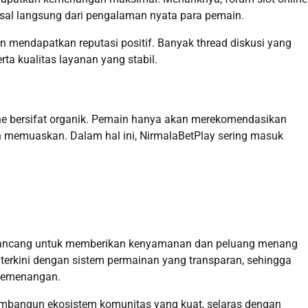
rasal langsung dari pengalaman nyata para pemain.
 mendapatkan reputasi positif. Banyak thread diskusi yang
rta kualitas layanan yang stabil.
line bersifat organik. Pemain hanya akan merekomendasikan
 memuaskan. Dalam hal ini, NirmalaBetPlay sering masuk
ancang untuk memberikan kenyamanan dan peluang menang
terkini dengan sistem permainan yang transparan, sehingga
 kemenangan.
mbangun ekosistem komunitas yang kuat, selaras dengan