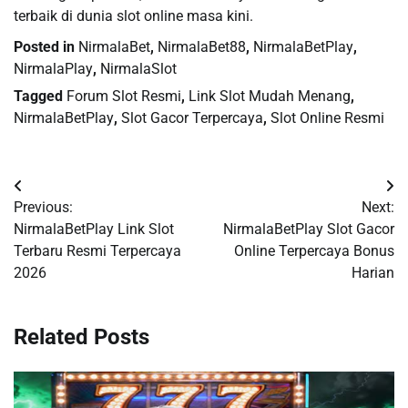
terbaik di dunia slot online masa kini.
Posted in
NirmalaBet
,
NirmalaBet88
,
NirmalaBetPlay
,
NirmalaPlay
,
NirmalaSlot
Tagged
Forum Slot Resmi
,
Link Slot Mudah Menang
,
NirmalaBetPlay
,
Slot Gacor Terpercaya
,
Slot Online Resmi
Post
Previous:
Next:
navigation
NirmalaBetPlay Link Slot
NirmalaBetPlay Slot Gacor
Terbaru Resmi Terpercaya
Online Terpercaya Bonus
2026
Harian
Related Posts