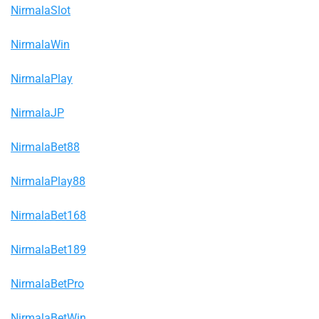
NirmalaSlot
NirmalaWin
NirmalaPlay
NirmalaJP
NirmalaBet88
NirmalaPlay88
NirmalaBet168
NirmalaBet189
NirmalaBetPro
NirmalaBetWin