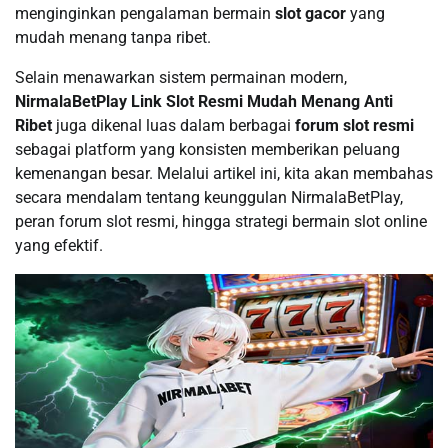
menginginkan pengalaman bermain
slot gacor
yang
mudah menang tanpa ribet.
Selain menawarkan sistem permainan modern,
NirmalaBetPlay Link Slot Resmi Mudah Menang Anti
Ribet
juga dikenal luas dalam berbagai
forum slot resmi
sebagai platform yang konsisten memberikan peluang
kemenangan besar. Melalui artikel ini, kita akan membahas
secara mendalam tentang keunggulan NirmalaBetPlay,
peran forum slot resmi, hingga strategi bermain slot online
yang efektif.