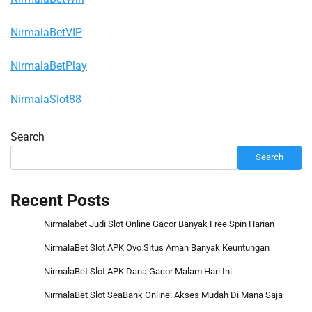
NirmalaBetVIP
NirmalaBetPlay
NirmalaSlot88
Search
Search
Recent Posts
Nirmalabet Judi Slot Online Gacor Banyak Free Spin Harian
NirmalaBet Slot APK Ovo Situs Aman Banyak Keuntungan
NirmalaBet Slot APK Dana Gacor Malam Hari Ini
NirmalaBet Slot SeaBank Online: Akses Mudah Di Mana Saja