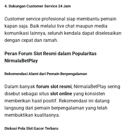
4. Dukungan Customer Service 24 Jam
Customer service profesional siap membantu pemain
kapan saja. Baik melalui live chat maupun media
komunikasi lainnya, seluruh kendala dapat diselesaikan
dengan cepat dan ramah.
Peran Forum Slot Resmi dalam Popularitas
NirmalaBetPlay
Rekomendasi Alami dari Pemain Berpengalaman
Dalam banyak
forum slot resmi
, NirmalaBetPlay sering
disebut sebagai situs
slot online
yang konsisten
memberikan hasil positif. Rekomendasi ini datang
langsung dari pemain berpengalaman yang telah
membuktikan kualitasnya.
Diskusi Pola Slot Gacor Terbaru