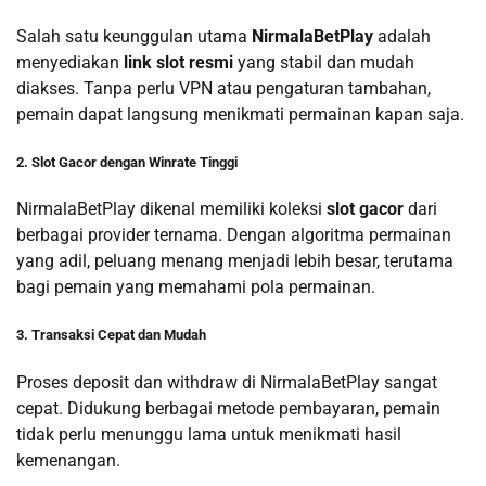
Salah satu keunggulan utama
NirmalaBetPlay
adalah
menyediakan
link slot resmi
yang stabil dan mudah
diakses. Tanpa perlu VPN atau pengaturan tambahan,
pemain dapat langsung menikmati permainan kapan saja.
2. Slot Gacor dengan Winrate Tinggi
NirmalaBetPlay dikenal memiliki koleksi
slot gacor
dari
berbagai provider ternama. Dengan algoritma permainan
yang adil, peluang menang menjadi lebih besar, terutama
bagi pemain yang memahami pola permainan.
3. Transaksi Cepat dan Mudah
Proses deposit dan withdraw di NirmalaBetPlay sangat
cepat. Didukung berbagai metode pembayaran, pemain
tidak perlu menunggu lama untuk menikmati hasil
kemenangan.