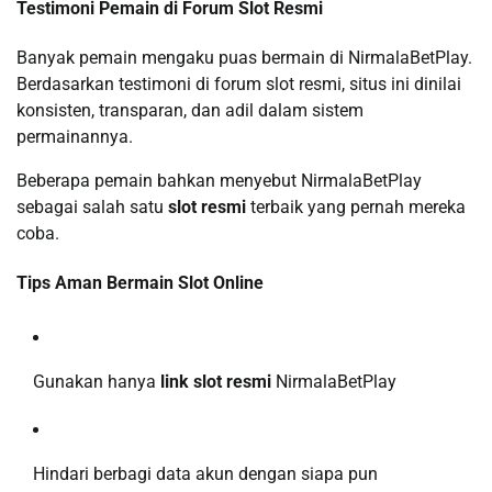
Testimoni Pemain di Forum Slot Resmi
Banyak pemain mengaku puas bermain di NirmalaBetPlay.
Berdasarkan testimoni di forum slot resmi, situs ini dinilai
konsisten, transparan, dan adil dalam sistem
permainannya.
Beberapa pemain bahkan menyebut NirmalaBetPlay
sebagai salah satu
slot resmi
terbaik yang pernah mereka
coba.
Tips Aman Bermain Slot Online
Gunakan hanya
link slot resmi
NirmalaBetPlay
Hindari berbagi data akun dengan siapa pun