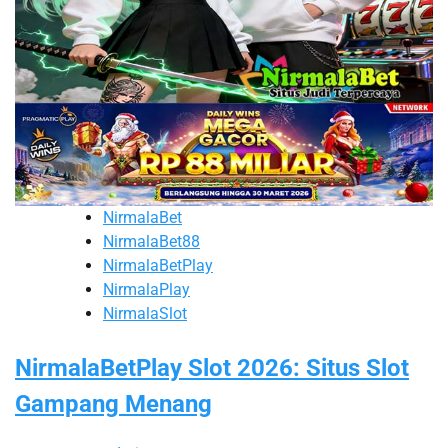
NirmalaBet
NirmalaBet88
NirmalaBetPlay
NirmalaPlay
NirmalaSlot
NirmalaBetPlay Slot 2026: Situs Slot
Gampang Menang