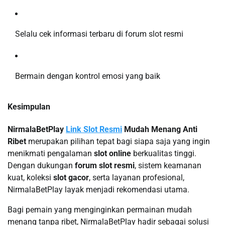
Selalu cek informasi terbaru di forum slot resmi
Bermain dengan kontrol emosi yang baik
Kesimpulan
NirmalaBetPlay
Link Slot Resmi
Mudah Menang Anti
Ribet
merupakan pilihan tepat bagi siapa saja yang ingin
menikmati pengalaman
slot online
berkualitas tinggi.
Dengan dukungan
forum slot resmi
, sistem keamanan
kuat, koleksi
slot gacor
, serta layanan profesional,
NirmalaBetPlay layak menjadi rekomendasi utama.
Bagi pemain yang menginginkan permainan mudah
menang tanpa ribet, NirmalaBetPlay hadir sebagai solusi