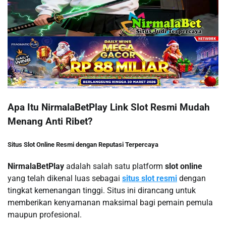
Apa Itu NirmalaBetPlay Link Slot Resmi Mudah
Menang Anti Ribet?
Situs Slot Online Resmi dengan Reputasi Terpercaya
NirmalaBetPlay
adalah salah satu platform
slot online
yang telah dikenal luas sebagai
situs slot resmi
dengan
tingkat kemenangan tinggi. Situs ini dirancang untuk
memberikan kenyamanan maksimal bagi pemain pemula
maupun profesional.