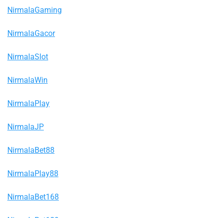
NirmalaGaming
NirmalaGacor
NirmalaSlot
NirmalaWin
NirmalaPlay
NirmalaJP
NirmalaBet88
NirmalaPlay88
NirmalaBet168