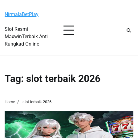
Skip
Monday, August 10, 2026
to
NirmalaBetPlay
content
Slot Resmi
MaxwinTerbaik Anti
Rungkad Online
Tag:
slot terbaik 2026
Home
slot terbaik 2026