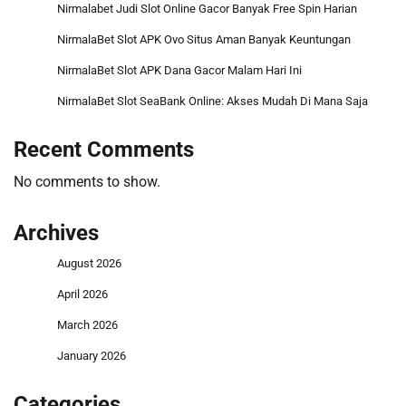
Nirmalabet Judi Slot Online Gacor Banyak Free Spin Harian
NirmalaBet Slot APK Ovo Situs Aman Banyak Keuntungan
NirmalaBet Slot APK Dana Gacor Malam Hari Ini
NirmalaBet Slot SeaBank Online: Akses Mudah Di Mana Saja
Recent Comments
No comments to show.
Archives
August 2026
April 2026
March 2026
January 2026
Categories