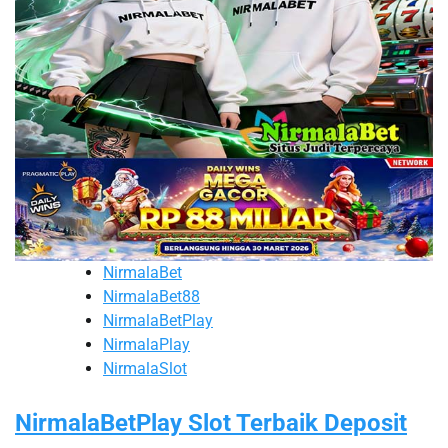
NirmalaBet
NirmalaBet88
NirmalaBetPlay
NirmalaPlay
NirmalaSlot
NirmalaBetPlay Slot Terbaik Deposit