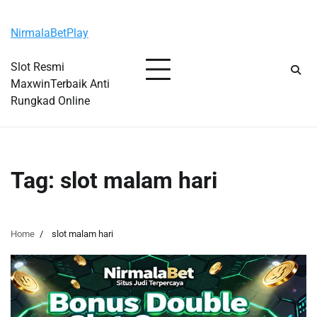
Skip
Friday, August 7, 2026
to
NirmalaBetPlay
content
Slot Resmi
MaxwinTerbaik Anti
Rungkad Online
Tag:
slot malam hari
Home
slot malam hari