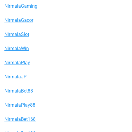
NirmalaGaming
NirmalaGacor
NirmalaSlot
NirmalaWin
NirmalaPlay
NirmalaJP
NirmalaBet88
NirmalaPlay88
NirmalaBet168