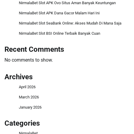
NirmalaBet Slot APK Ovo Situs Aman Banyak Keuntungan
NirmalaBet Slot APK Dana Gacor Malam Hari Ini
NirmalaBet Slot SeaBank Online: Akses Mudah Di Mana Saja
NirmalaBet Slot BSI Online Terbaik Banyak Cuan
Recent Comments
No comments to show.
Archives
April 2026
March 2026
January 2026
Categories
NirmalaBet