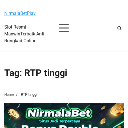
Skip
Thursday, August 6, 2026
to
NirmalaBetPlay
content
Slot Resmi
MaxwinTerbaik Anti
Rungkad Online
Tag:
RTP tinggi
Home
RTP tinggi