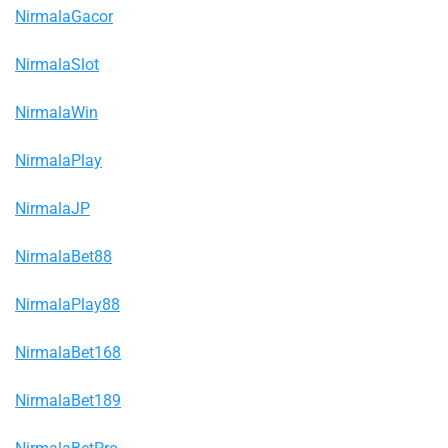
NirmalaGacor
NirmalaSlot
NirmalaWin
NirmalaPlay
NirmalaJP
NirmalaBet88
NirmalaPlay88
NirmalaBet168
NirmalaBet189