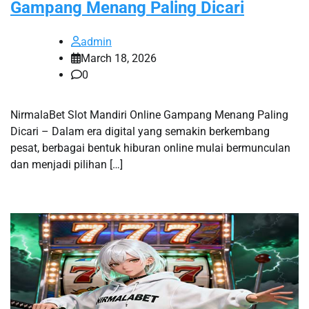
Gampang Menang Paling Dicari
admin
March 18, 2026
0
NirmalaBet Slot Mandiri Online Gampang Menang Paling
Dicari – Dalam era digital yang semakin berkembang
pesat, berbagai bentuk hiburan online mulai bermunculan
dan menjadi pilihan […]