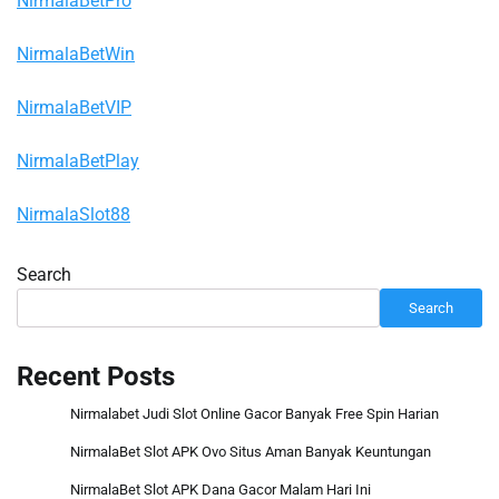
NirmalaBetPro
NirmalaBetWin
NirmalaBetVIP
NirmalaBetPlay
NirmalaSlot88
Search
Search
Recent Posts
Nirmalabet Judi Slot Online Gacor Banyak Free Spin Harian
NirmalaBet Slot APK Ovo Situs Aman Banyak Keuntungan
NirmalaBet Slot APK Dana Gacor Malam Hari Ini