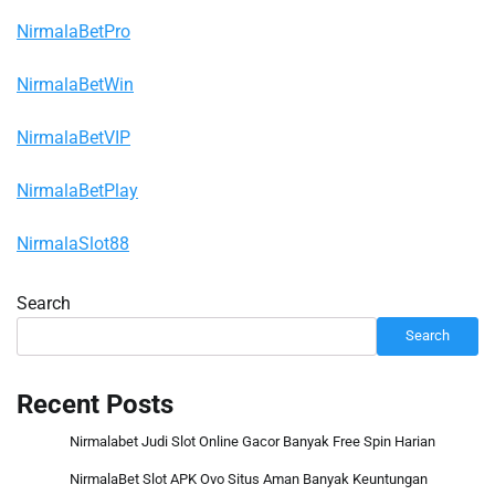
NirmalaBetPro
NirmalaBetWin
NirmalaBetVIP
NirmalaBetPlay
NirmalaSlot88
Search
Search
Recent Posts
Nirmalabet Judi Slot Online Gacor Banyak Free Spin Harian
NirmalaBet Slot APK Ovo Situs Aman Banyak Keuntungan