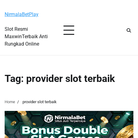
Skip
Saturday, August 8, 2026
to
NirmalaBetPlay
content
Slot Resmi
MaxwinTerbaik Anti
Rungkad Online
Tag:
provider slot terbaik
Home
provider slot terbaik