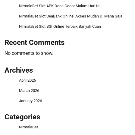
NirmalaBet Slot APK Dana Gacor Malam Hari Ini
NirmalaBet Slot SeaBank Online: Akses Mudah Di Mana Saja
NirmalaBet Slot BSI Online Terbaik Banyak Cuan
Recent Comments
No comments to show.
Archives
April 2026
March 2026
January 2026
Categories
NirmalaBet