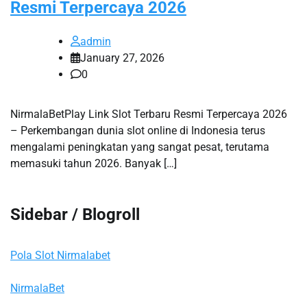
Resmi Terpercaya 2026
admin
January 27, 2026
0
NirmalaBetPlay Link Slot Terbaru Resmi Terpercaya 2026
– Perkembangan dunia slot online di Indonesia terus
mengalami peningkatan yang sangat pesat, terutama
memasuki tahun 2026. Banyak […]
Sidebar / Blogroll
Pola Slot Nirmalabet
NirmalaBet