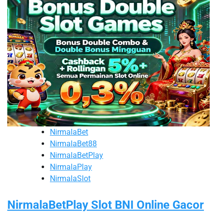
NirmalaBet
NirmalaBet88
NirmalaBetPlay
NirmalaPlay
NirmalaSlot
NirmalaBetPlay Slot BNI Online Gacor